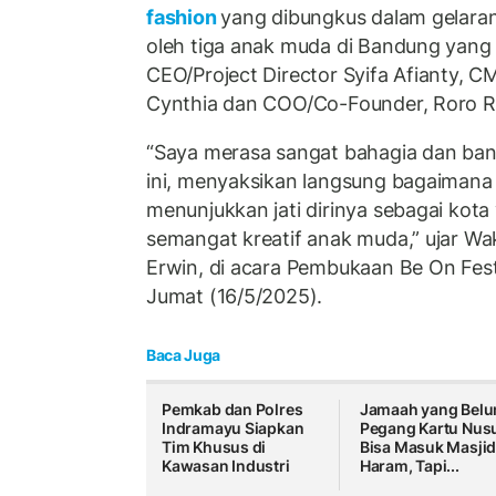
fashion
yang dibungkus dalam gelara
oleh tiga anak muda di Bandung yang m
CEO/Project Director Syifa Afianty, 
Cynthia dan COO/Co-Founder, Roro R
“Saya merasa sangat bahagia dan bangga
ini, menyaksikan langsung bagaimana
menunjukkan jati dirinya sebagai kot
semangat kreatif anak muda,” ujar Wa
Erwin, di acara Pembukaan Be On Fest 
Jumat (16/5/2025).
Baca Juga
Pemkab dan Polres
Jamaah yang Bel
Indramayu Siapkan
Pegang Kartu Nus
Tim Khusus di
Bisa Masuk Masjid
Kawasan Industri
Haram, Tapi...