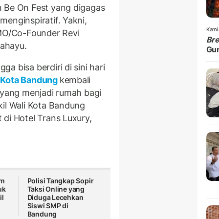
n Be On Fest yang digagas
enginspiratif. Yakni,
Kami
CMO/Co-Founder Revi
Br
ahayu.
Gu
 bisa berdiri di sini hari
Kota Bandung
kembali
a yang menjadi rumah bagi
kil Wali Kota Bandung
di Hotel Trans Luxury,
um
Polisi Tangkap Sopir
uk
Taksi Online yang
il
Diduga Lecehkan
Siswi SMP di
Bandung