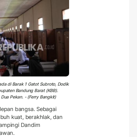
da di
Barak
1 Gatot Subroto, Dodik
bupaten Bandung Barat (KBB).
Dua Pekan. - (Ferry Bangkit)
 depan bangsa. Sebagai
buh kuat, berakhlak, dan
dampingi Dandim
yawan.