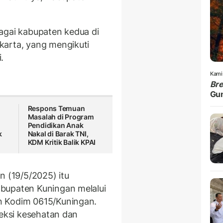
agai kabupaten kedua di
karta, yang mengikuti
.
Kami
Br
Gu
Respons Temuan
Masalah di Program
Pendidikan Anak
k
Nakal di Barak TNI,
KDM Kritik Balik KPAI
n (19/5/2025) itu
bupaten Kuningan melalui
n Kodim 0615/Kuningan.
leksi kesehatan dan