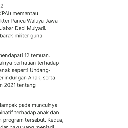
 2
(KPAI) memantau
akter Panca Waluya Jawa
Jabar Dedi Mulyadi.
barak militer guna
mendapati 12 temuan.
lnya perhatian terhadap
 anak seperti Undang-
rlindungan Anak, serta
n 2021 tentang
erdampak pada munculnya
minatif terhadap anak dan
m program tersebut. Kedua,
dar baku yang menjadi