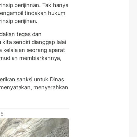
insip perijinnan. Tak hanya
 mengambil tindakan hukum
nsip perijinan.
ndakan tegas dan
ita sendiri dianggap lalai
kelalaian seorang aparat
kemudian membiarkannya,
.
rikan sanksi untuk Dinas
di menyatakan, menyerahkan
 5