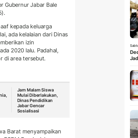
or Gubernur Jabar Bale
).
aaf kepada keluarga
ai, ada kelalaian dari Dinas
mberikan izin
Sabt
ada 2020 lalu. Padahal,
Ded
 di area tersebut.
Jad
Jam Malam Siswa
nia,
Mulai Diberlakukan,
a
Dinas Pendidikan
Jabar Gencar
Sosialisasi
Jawa Barat menyampaikan