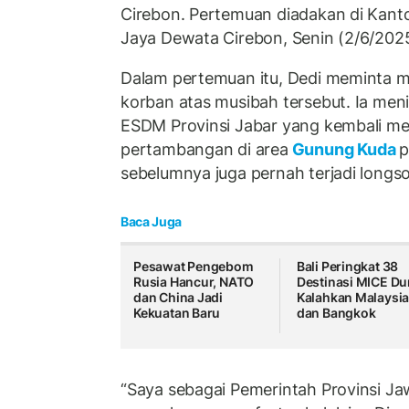
Cirebon. Pertemuan diadakan di Kant
Jaya Dewata Cirebon, Senin (2/6/2025
Dalam pertemuan itu, Dedi meminta m
korban atas musibah tersebut. Ia menil
ESDM Provinsi Jabar yang kembali me
pertambangan di area
Gunung Kuda
p
sebelumnya juga pernah terjadi longsor
Baca Juga
Pesawat Pengebom
Bali Peringkat 38
Rusia Hancur, NATO
Destinasi MICE Du
dan China Jadi
Kalahkan Malaysi
Kekuatan Baru
dan Bangkok
“Saya sebagai Pemerintah Provinsi 