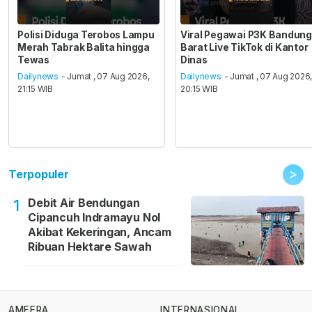
Polisi Diduga Terobos Lampu
Viral Pegawai P3K Bandung
Merah Tabrak Balita hingga
Barat Live TikTok di Kantor
Tewas
Dinas
Dailynews
- Jumat , 07 Aug 2026,
Dailynews
- Jumat , 07 Aug 2026
21:15 WIB
20:15 WIB
>
Terpopuler
Debit Air Bendungan
1
Cipancuh Indramayu Nol
Akibat Kekeringan, Ancam
Ribuan Hektare Sawah
AMEERA
INTERNASIONAL