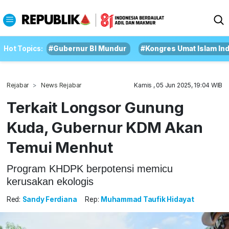
Hot Topics:
#Gubernur BI Mundur
#Kongres Umat Islam In
Rejabar
News Rejabar
Kamis , 05 Jun 2025, 19:04 WIB
Terkait Longsor Gunung
Kuda, Gubernur KDM Akan
Temui Menhut
Program KHDPK berpotensi memicu
kerusakan ekologis
Red:
Sandy Ferdiana
Rep:
Muhammad Taufik Hidayat