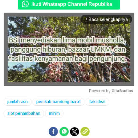
Ikuti Whatsapp Channel Republika
Baca selengkapnya
arrow_forward_ios
Powered by 
GliaStudios
jumlah asn
pemkab bandung barat
tak ideal
Mute
slot penambahan
minim