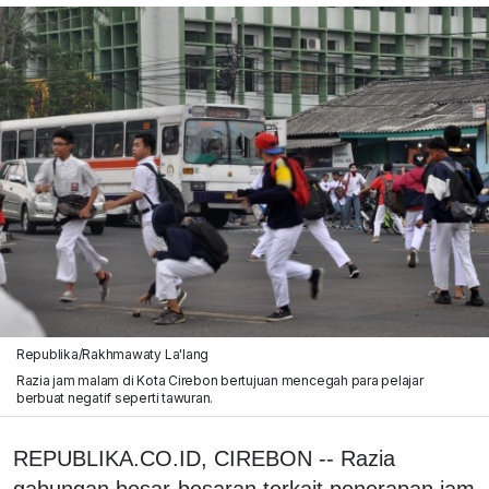
Republika/Rakhmawaty La'lang
Razia jam malam di Kota Cirebon bertujuan mencegah para pelajar
berbuat negatif seperti tawuran.
REPUBLIKA.CO.ID, CIREBON -- Razia
gabungan besar-besaran terkait penerapan jam