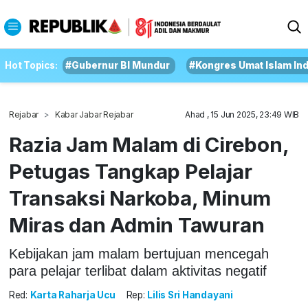
Hot Topics:
#Gubernur BI Mundur
#Kongres Umat Islam In
Rejabar
Kabar Jabar Rejabar
Ahad , 15 Jun 2025, 23:49 WIB
Razia Jam Malam di Cirebon,
Petugas Tangkap Pelajar
Transaksi Narkoba, Minum
Miras dan Admin Tawuran
Kebijakan jam malam bertujuan mencegah
para pelajar terlibat dalam aktivitas negatif
Red:
Karta Raharja Ucu
Rep:
Lilis Sri Handayani