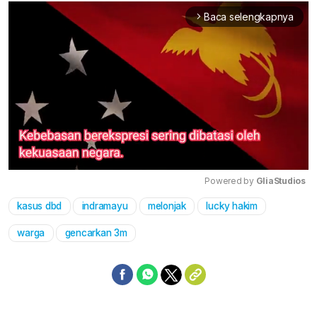
Baca selengkapnya
arrow_forward_ios
Powered by 
GliaStudios
kasus dbd
indramayu
melonjak
lucky hakim
Mute
warga
gencarkan 3m