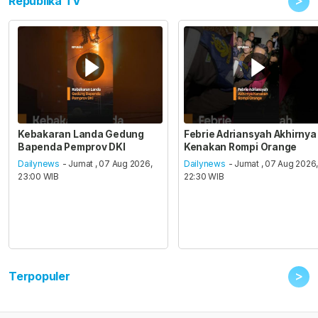
>
Republika TV
Kebakaran Landa Gedung
Febrie Adriansyah Akhirnya
Bapenda Pemprov DKI
Kenakan Rompi Orange
Dailynews
- Jumat , 07 Aug 2026,
Dailynews
- Jumat , 07 Aug 2026
23:00 WIB
22:30 WIB
>
Terpopuler