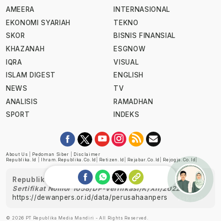
AMEERA
INTERNASIONAL
EKONOMI SYARIAH
TEKNO
SKOR
BISNIS FINANSIAL
KHAZANAH
ESGNOW
IQRA
VISUAL
ISLAM DIGEST
ENGLISH
NEWS
TV
ANALISIS
RAMADHAN
SPORT
INDEKS
About Us
|
Pedoman Siber
|
Disclaimer
Republika.id
|
Ihram.republika.co.id
|
Retizen.id
|
Rejabar.co.id
|
Rejogja.co.id
|
Republika telah diverifikasi oleh Dewan Pers
Sertifikat Nomor 1058/DP-Verifikasi/K/XII/2022
https://dewanpers.or.id/data/perusahaanpers
Ask me!
© 2026 PT Republika Media Mandiri - All Rights Reserved.