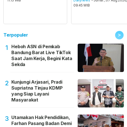
11:15 WIB
Dailynews
- Jumat , 07 Aug 2026
09:45 WIB
>
Terpopuler
Heboh ASN di Pemkab
1
Bandung Barat Live TikTok
Saat Jam Kerja, Begini Kata
Sekda
Kunjungi Arjasari, Pradi
2
Supriatna Tinjau KDMP
yang Siap Layani
Masyarakat
Utamakan Hak Pendidikan,
3
Farhan Pasang Badan Demi