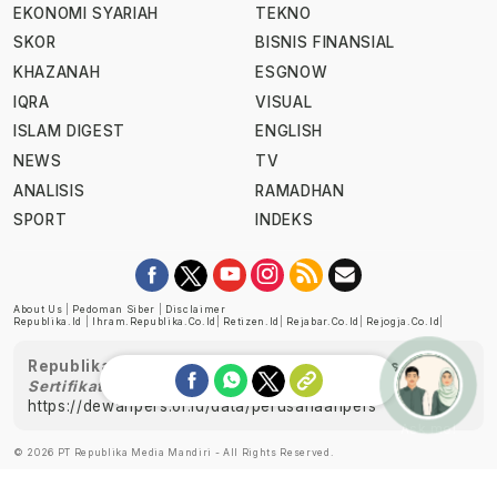
EKONOMI SYARIAH
TEKNO
SKOR
BISNIS FINANSIAL
KHAZANAH
ESGNOW
IQRA
VISUAL
ISLAM DIGEST
ENGLISH
NEWS
TV
ANALISIS
RAMADHAN
SPORT
INDEKS
About Us
|
Pedoman Siber
|
Disclaimer
Republika.id
|
Ihram.republika.co.id
|
Retizen.id
|
Rejabar.co.id
|
Rejogja.co.id
|
Republika telah diverifikasi oleh Dewan Pers
Sertifikat Nomor 1058/DP-Verifikasi/K/XII/2022
https://dewanpers.or.id/data/perusahaanpers
Ask me!
© 2026 PT Republika Media Mandiri - All Rights Reserved.