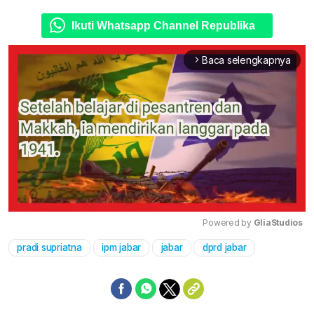
Ikuti Whatsapp Channel Republika
Baca selengkapnya
arrow_forward_ios
Powered by 
GliaStudios
pradi supriatna
ipm jabar
jabar
dprd jabar
Mute