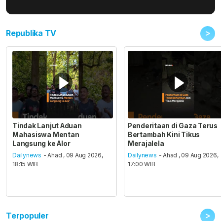
>
Republika TV
Tindak Lanjut Aduan
Penderitaan di Gaza Terus
Mahasiswa Mentan
Bertambah Kini Tikus
Langsung ke Alor
Merajalela
Dailynews
- Ahad , 09 Aug 2026,
Dailynews
- Ahad , 09 Aug 2026,
18:15 WIB
17:00 WIB
>
Terpopuler