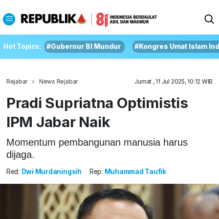
Hot Topics:
#Gubernur BI Mundur
#Kongres Umat Islam In
Rejabar
News Rejabar
Jumat , 11 Jul 2025, 10:12 WIB
Pradi Supriatna Optimistis
IPM Jabar Naik
Momentum pembangunan manusia harus
dijaga.
Red:
Dwi Murdaningsih
Rep:
Muhammad Taufik