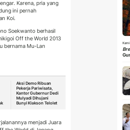
dengar. Karena, pria yang
dung ini pernah
an Koi.
ono Soekwanto berhasil
ikigoi Off the World 2013
Kami
ku bernama Mu-Lan
Br
Gu
Aksi Demo Ribuan
Pekerja Pariwisata,
Kantor Gubernur Dedi
Mulyadi Dihujani
ak
Bunyi Klakson Telolet
jalanannya menjadi Juara
ff the World di Jepang.