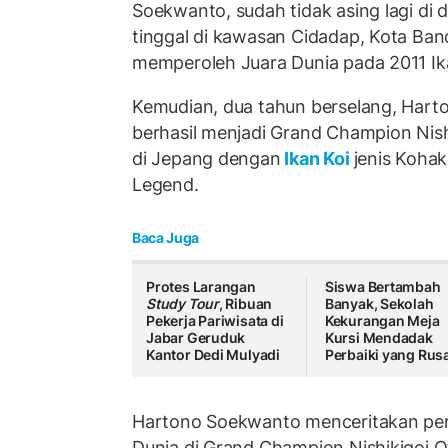
Soekwanto, sudah tidak asing lagi di 
tinggal di kawasan Cidadap, Kota Ban
memperoleh Juara Dunia pada 2011 Ik
Kemudian, dua tahun berselang, Hart
berhasil menjadi Grand Champion Nish
di Jepang dengan
Ikan Koi
jenis Koha
Legend.
Baca Juga
Protes Larangan
Siswa Bertambah
Study Tour
, Ribuan
Banyak, Sekolah
Pekerja Pariwisata di
Kekurangan Meja
Jabar Geruduk
Kursi Mendadak
Kantor Dedi Mulyadi
Perbaiki yang Rus
Hartono Soekwanto menceritakan per
Dunia di Grand Champion Nishikigoi O