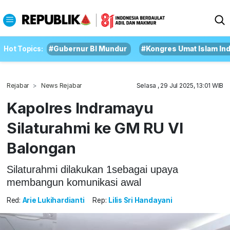
Hot Topics:
#Gubernur BI Mundur
#Kongres Umat Islam In
Rejabar
News Rejabar
Selasa , 29 Jul 2025, 13:01 WIB
Kapolres Indramayu
Silaturahmi ke GM RU VI
Balongan
Silaturahmi dilakukan 1sebagai upaya
membangun komunikasi awal
Red:
Arie Lukihardianti
Rep:
Lilis Sri Handayani