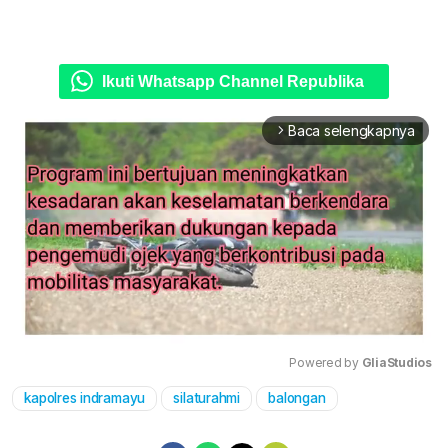
Ikuti Whatsapp Channel Republika
Baca selengkapnya
arrow_forward_ios
Powered by 
GliaStudios
kapolres indramayu
silaturahmi
balongan
Mute