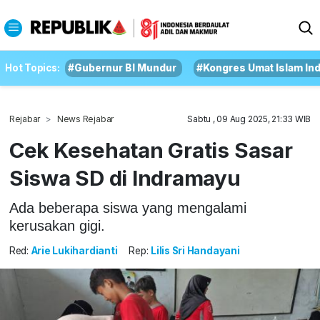
Hot Topics:
#Gubernur BI Mundur
#Kongres Umat Islam In
Rejabar
News Rejabar
Sabtu , 09 Aug 2025, 21:33 WIB
Cek Kesehatan Gratis Sasar
Siswa SD di Indramayu
Ada beberapa siswa yang mengalami
kerusakan gigi.
Red:
Arie Lukihardianti
Rep:
Lilis Sri Handayani