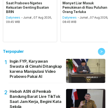
Saat Prabowo Ngetes
Monyet Liar Masuk
Kekuatan Genting Buatan
Pemukiman di Riau Puluhan
BRIN
Orang Terluka
Dailynews
- Jumat , 07 Aug 2026,
Dailynews
- Jumat , 07 Aug 2026
09:45 WIB
08:45 WIB
>
Terpopuler
Ingin FYP, Karyawan
1
Swasta di Cimahi Ditangkap
karena Manipulasi Video
Prabowo Pakai AI
Heboh ASN di Pemkab
2
Bandung Barat Live TikTok
Saat Jam Kerja, Begini Kata
Sekda