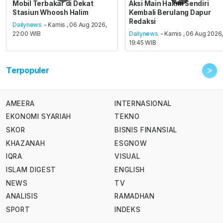
Mobil Terbakar di Dekat
Aksi Main Hakim Sendiri
Stasiun Whoosh Halim
Kembali Berulang Dapur
Redaksi
Dailynews
- Kamis , 06 Aug 2026,
22:00 WIB
Dailynews
- Kamis , 06 Aug 2026
19:45 WIB
>
Terpopuler
AMEERA
INTERNASIONAL
EKONOMI SYARIAH
TEKNO
SKOR
BISNIS FINANSIAL
KHAZANAH
ESGNOW
IQRA
VISUAL
ISLAM DIGEST
ENGLISH
NEWS
TV
ANALISIS
RAMADHAN
SPORT
INDEKS