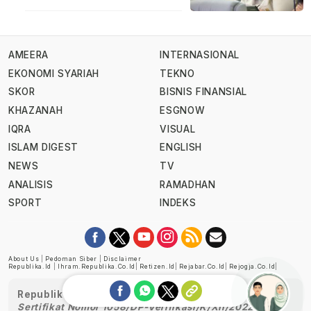
AMEERA
INTERNASIONAL
EKONOMI SYARIAH
TEKNO
SKOR
BISNIS FINANSIAL
KHAZANAH
ESGNOW
IQRA
VISUAL
ISLAM DIGEST
ENGLISH
NEWS
TV
ANALISIS
RAMADHAN
SPORT
INDEKS
About Us
|
Pedoman Siber
|
Disclaimer
Republika.id
|
Ihram.republika.co.id
|
Retizen.id
|
Rejabar.co.id
|
Rejogja.co.id
|
Republika telah diverifikasi oleh Dewan Pers
Sertifikat Nomor 1058/DP-Verifikasi/K/XII/2022