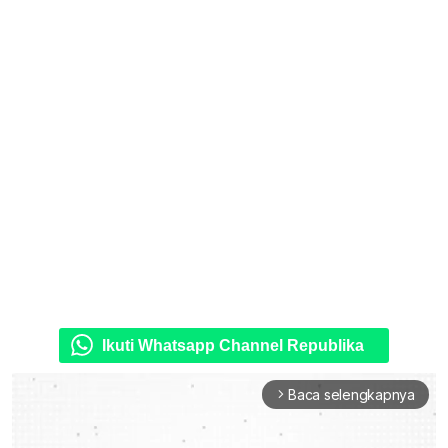
Ikuti Whatsapp Channel Republika
Baca selengkapnya
arrow_forward_ios