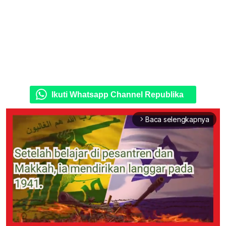
Ikuti Whatsapp Channel Republika
Baca selengkapnya
arrow_forward_ios