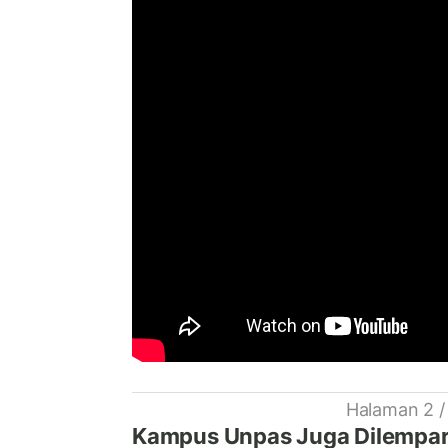
Halaman 2 /
Kampus Unpas Juga Dilempar