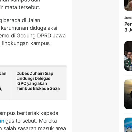
r mata tersebut.
Juma
g berada di Jalan
Pem
 kerumunan diduga aksi
3 J
demo di Gedung DPRD Jawa
a lingkungan kampus.
pan
Dubes Zuhairi Siap
Lindungi Delegasi
IGPC yang akan
i,
Tembus Blokade Gaza
ampus berteriak kepada
an
gas tersebut. Mereka
 salah sasaran masuk area