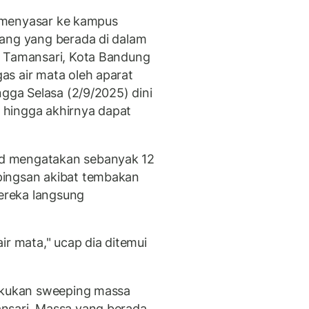
ga menyasar ke kampus
rang yang berada di dalam
n Tamansari, Kota Bandung
s air mata oleh aparat
ngga Selasa (2/9/2025) dini
 hingga akhirnya dapat
d mengatakan sebanyak 12
pingsan akibat tembakan
Mereka langsung
ir mata," ucap dia ditemui
lakukan sweeping massa
nsari. Massa yang berada