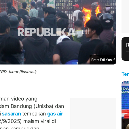
Foto: Edi Yusuf
D Jabar (Ilustrasi)
Ter
man video yang
slam Bandung (Unisba) dan
i
sasaran
tembakan
gas air
2/9/2025) malam viral di
manan kampus dan