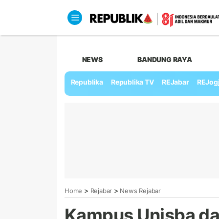
NEWS
BANDUNG RAYA
Republika
Republika TV
REJabar
REJog
>
>
Home
Rejabar
News Rejabar
Kampus Unisba da