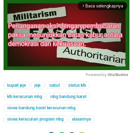
Baca selengkapnya
arrow_forward_ios
Powered by 
GliaStudios
bupati jeje
jeje
cabut
status klb
Mute
klb keracunan mbg
mbg bandung barat
siswa bandung barat keracunan mbg
siswa keracunan program mbg
alasannya