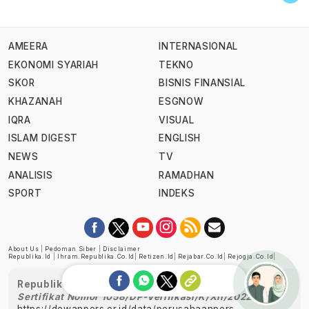
AMEERA
INTERNASIONAL
EKONOMI SYARIAH
TEKNO
SKOR
BISNIS FINANSIAL
KHAZANAH
ESGNOW
IQRA
VISUAL
ISLAM DIGEST
ENGLISH
NEWS
TV
ANALISIS
RAMADHAN
SPORT
INDEKS
About Us
|
Pedoman Siber
|
Disclaimer
Republika.id
|
Ihram.republika.co.id
|
Retizen.id
|
Rejabar.co.id
|
Rejogja.co.id
|
Republika telah diverifikasi oleh Dewan Pers
Sertifikat Nomor 1058/DP-Verifikasi/K/XII/2022
https://dewanpers.or.id/data/perusahaanpers