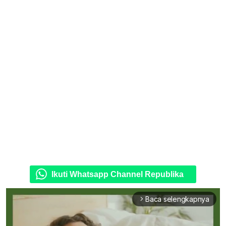
Ikuti Whatsapp Channel Republika
Baca selengkapnya
arrow_forward_ios