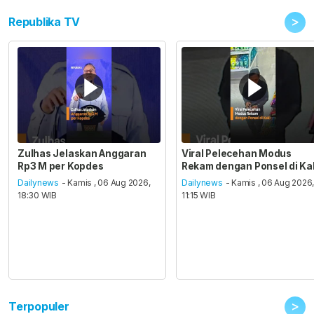
>
Republika TV
Zulhas Jelaskan Anggaran
Viral Pelecehan Modus
Rp3 M per Kopdes
Rekam dengan Ponsel di Ka
Dailynews
- Kamis , 06 Aug 2026,
Dailynews
- Kamis , 06 Aug 2026
18:30 WIB
11:15 WIB
>
Terpopuler