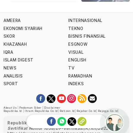
AMEERA
INTERNASIONAL
EKONOMI SYARIAH
TEKNO
SKOR
BISNIS FINANSIAL
KHAZANAH
ESGNOW
IQRA
VISUAL
ISLAM DIGEST
ENGLISH
NEWS
TV
ANALISIS
RAMADHAN
SPORT
INDEKS
About Us
|
Pedoman Siber
|
Disclaimer
Republika.id
|
Ihram.republika.co.id
|
Retizen.id
|
Rejabar.co.id
|
Rejogja.co.id
|
Republika telah diverifikasi oleh Dewan Pers
Sertifikat Nomor 1058/DP-Verifikasi/K/XII/2022