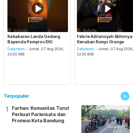
Kebakaran Landa Gedung
Febrie Adriansyah Akhirnya
Bapenda Pemprov DKI
Kenakan Rompi Orange
Dailynews
- Jumat , 07 Aug 2026,
Dailynews
- Jumat , 07 Aug 2026
23:00 WIB
22:30 WIB
>
Terpopuler
Farhan: Komunitas Turut
1
Perkuat Pariwisata dan
Promosi Kota Bandung