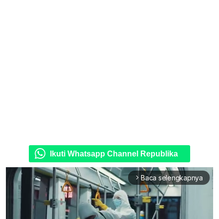
Ikuti Whatsapp Channel Republika
Baca selengkapnya
arrow_forward_ios