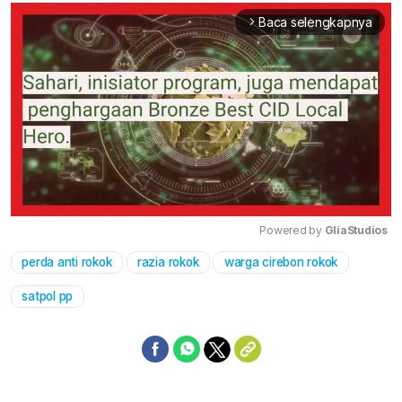
Baca selengkapnya
arrow_forward_ios
Powered by 
GliaStudios
perda anti rokok
razia rokok
warga cirebon rokok
Mute
satpol pp