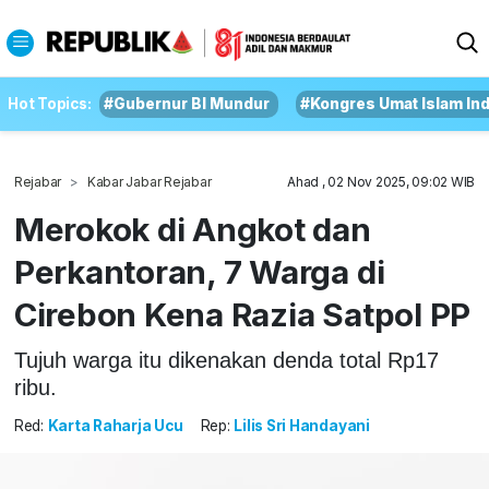
Hot Topics:
#Gubernur BI Mundur
#Kongres Umat Islam In
Rejabar
Kabar Jabar Rejabar
Ahad , 02 Nov 2025, 09:02 WIB
Merokok di Angkot dan
Perkantoran, 7 Warga di
Cirebon Kena Razia Satpol PP
Tujuh warga itu dikenakan denda total Rp17
ribu.
Red:
Karta Raharja Ucu
Rep:
Lilis Sri Handayani