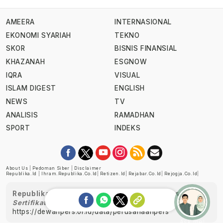
AMEERA
INTERNASIONAL
EKONOMI SYARIAH
TEKNO
SKOR
BISNIS FINANSIAL
KHAZANAH
ESGNOW
IQRA
VISUAL
ISLAM DIGEST
ENGLISH
NEWS
TV
ANALISIS
RAMADHAN
SPORT
INDEKS
About Us
|
Pedoman Siber
|
Disclaimer
Republika.id
|
Ihram.republika.co.id
|
Retizen.id
|
Rejabar.co.id
|
Rejogja.co.id
|
Republika telah diverifikasi oleh Dewan Pers
Sertifikat Nomor 1058/DP-Verifikasi/K/XII/2022
https://dewanpers.or.id/data/perusahaanpers
Ask me!