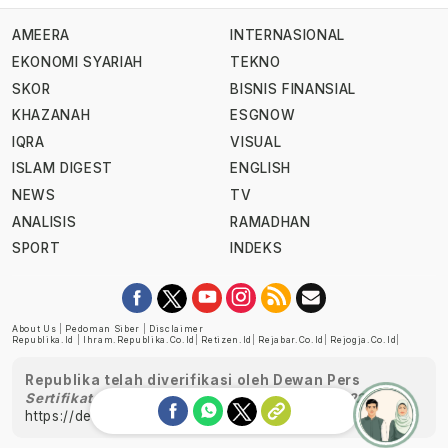
AMEERA
INTERNASIONAL
EKONOMI SYARIAH
TEKNO
SKOR
BISNIS FINANSIAL
KHAZANAH
ESGNOW
IQRA
VISUAL
ISLAM DIGEST
ENGLISH
NEWS
TV
ANALISIS
RAMADHAN
SPORT
INDEKS
About Us
|
Pedoman Siber
|
Disclaimer
Republika.id
|
Ihram.republika.co.id
|
Retizen.id
|
Rejabar.co.id
|
Rejogja.co.id
|
Republika telah diverifikasi oleh Dewan Pers
Sertifikat Nomor 1058/DP-Verifikasi/K/XII/2022
https://dewanpers.or.id/data/perusahaanpers