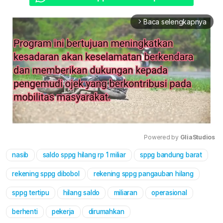
Baca selengkapnya
arrow_forward_ios
Powered by 
GliaStudios
nasib
saldo sppg hilang rp 1 miliar
sppg bandung barat
Mute
rekening sppg dibobol
rekening sppg pangauban hilang
sppg tertipu
hilang saldo
miliaran
operasional
berhenti
pekerja
dirumahkan