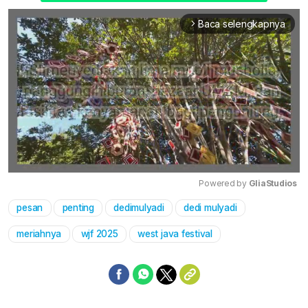
Baca selengkapnya
arrow_forward_ios
Powered by 
GliaStudios
pesan
penting
dedimulyadi
dedi mulyadi
Mute
meriahnya
wjf 2025
west java festival