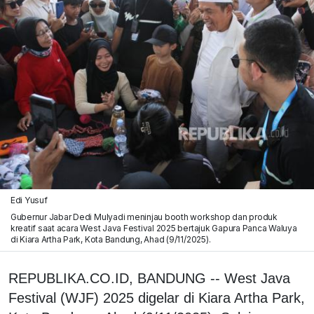
Edi Yusuf
Gubernur Jabar Dedi Mulyadi meninjau booth workshop dan produk
kreatif saat acara West Java Festival 2025 bertajuk Gapura Panca Waluya
di Kiara Artha Park, Kota Bandung, Ahad (9/11/2025).
REPUBLIKA.CO.ID, BANDUNG -- West Java
Festival (WJF) 2025 digelar di Kiara Artha Park,