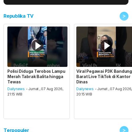
>
Republika TV
Polisi Diduga Terobos Lampu
Viral Pegawai P3K Bandung
Merah Tabrak Balita hingga
Barat Live TikTok di Kantor
Tewas
Dinas
Dailynews
- Jumat , 07 Aug 2026,
Dailynews
- Jumat , 07 Aug 2026
21:15 WIB
20:15 WIB
>
Terpopuler