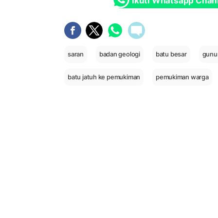
Ikuti Whatsapp Chan
saran
badan geologi
batu besar
gunu
batu jatuh ke pemukiman
pemukiman warga