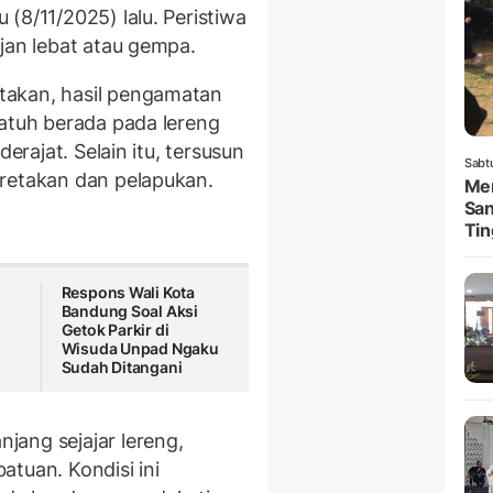
 (8/11/2025) lalu. Peristiwa
jan lebat atau gempa.
akan, hasil pengamatan
jatuh berada pada lereng
derajat. Selain itu, tersusun
Sabt
 retakan dan pelapukan.
Men
San
Tin
Respons Wali Kota
Bandung Soal Aksi
Getok Parkir di
Wisuda Unpad Ngaku
Sudah Ditangani
ang sejajar lereng,
tuan. Kondisi ini