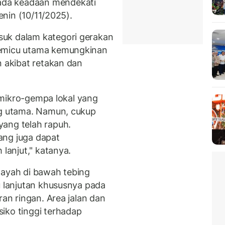
da keadaan mendekati
Senin (10/11/2025).
uk dalam kategori gerakan
pemicu utama kemungkinan
n akibat retakan dan
au mikro-gempa lokal yang
ng utama. Namun, cukup
yang telah rapuh.
ang juga dapat
 lanjut," katanya.
layah di bawah tebing
u lanjutan khususnya pada
ran ringan. Area jalan dan
iko tinggi terhadap