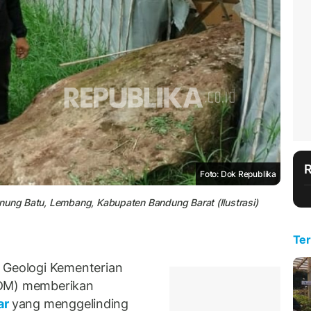
Foto: Dok Republika
unung Batu, Lembang, Kabupaten Bandung Barat (Ilustrasi)
Ter
Geologi Kementerian
SDM) memberikan
ar
yang menggelinding