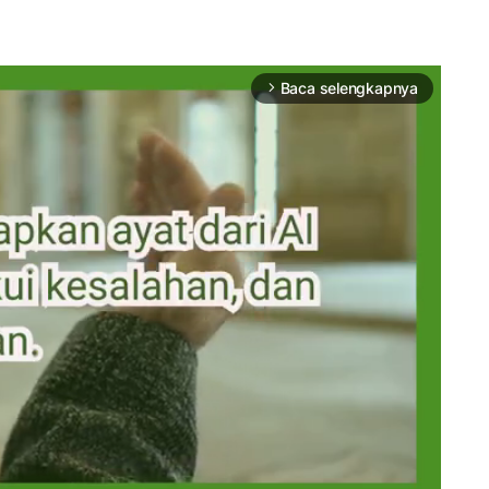
Baca selengkapnya
arrow_forward_ios