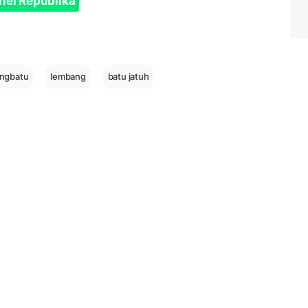
nel Republika
ngbatu
lembang
batu jatuh