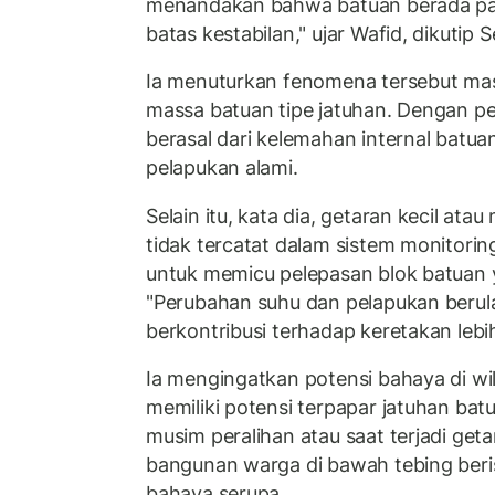
menandakan bahwa batuan berada pa
batas kestabilan," ujar Wafid, dikutip 
Ia menuturkan fenomena tersebut mas
massa batuan tipe jatuhan. Dengan 
berasal dari kelemahan internal batua
pelapukan alami.
Selain itu, kata dia, getaran kecil at
tidak tercatat dalam sistem monitori
untuk memicu pelepasan blok batuan 
"Perubahan suhu dan pelapukan berul
berkontribusi terhadap keretakan lebih
Ia mengingatkan potensi bahaya di wi
memiliki potensi terpapar jatuhan bat
musim peralihan atau saat terjadi geta
bangunan warga di bawah tebing beris
bahaya serupa.