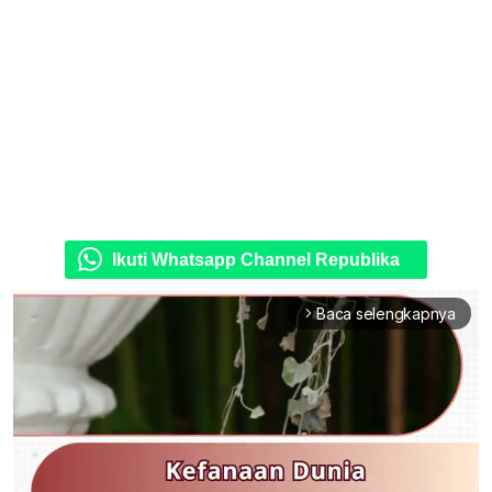
Ikuti Whatsapp Channel Republika
Baca selengkapnya
arrow_forward_ios