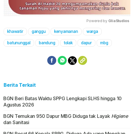
Powered by 
GliaStudios
khawatir
ganggu
kenyamanan
warga
Mute
batununggal
bandung
tolak
dapur
mbg
Berita Terkait
BGN Beri Batas Waktu SPPG Lengkapi SLHS hingga 10
Agustus 2026
BGN Temukan 950 Dapur MBG Diduga tak Layak
Higiene
dan Sanitasi
BGN Pecat 66 Kepala SPPG, Diduga Ada yang Menekan