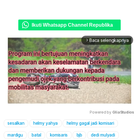
Ikuti Whatsapp Channel Republika
Baca selengkapnya
arrow_forward_ios
Powered by 
GliaStudios
sesalkan
helmy yahya
helmy gagal jadi komisari
Mute
mardigu
batal
komisaris
bjb
dedi mulyadi