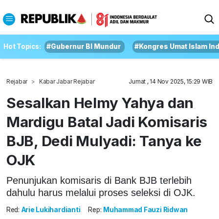
Hot Topics:
#Gubernur BI Mundur
#Kongres Umat Islam In
Rejabar
Kabar Jabar Rejabar
Jumat , 14 Nov 2025, 15:29 WIB
Sesalkan Helmy Yahya dan
Mardigu Batal Jadi Komisaris
BJB, Dedi Mulyadi: Tanya ke
OJK
Penunjukan komisaris di Bank BJB terlebih
dahulu harus melalui proses seleksi di OJK.
Red:
Arie Lukihardianti
Rep:
Muhammad Fauzi Ridwan