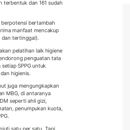
ah terbentuk dan 161 sudah
i berpotensi bertambah
nerima manfaat mencakup
 dan tertinggal).
an pelatihan laik higiene
endorong penguatan tata
a setiap SPPG untuk
dan higienis.
ebut juga mengungkapkan
an MBG, di antaranya
M seperti ahli gizi,
matan, penumpukan kuota,
PPG.
juti satu per satu. Tapi