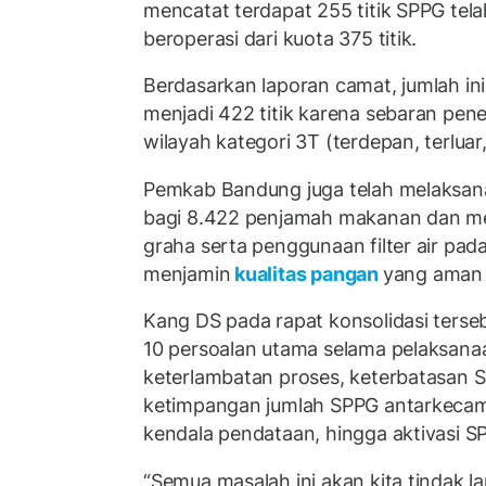
mencatat terdapat 255 titik SPPG tel
beroperasi dari kuota 375 titik.
Berdasarkan laporan camat, jumlah in
menjadi 422 titik karena sebaran pe
wilayah kategori 3T (terdepan, terluar,
Pemkab Bandung juga telah melaksanak
bagi 8.422 penjamah makanan dan m
graha serta penggunaan filter air pad
menjamin
kualitas pangan
yang aman 
Kang DS pada rapat konsolidasi ters
10 persoalan utama selama pelaksana
keterlambatan proses, keterbatasan SD
ketimpangan jumlah SPPG antarkeca
kendala pendataan, hingga aktivasi S
“Semua masalah ini akan kita tindak lan