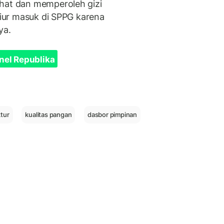
ehat dan memperoleh gizi
rgiur masuk di SPPG karena
ya.
nel Republika
ktur
kualitas pangan
dasbor pimpinan