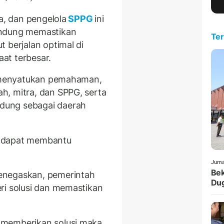
a, dan pengelola
SPPG
ini
andung memastikan
Ter
 berjalan optimal di
at terbesar.
ya menyatukan pemahaman,
h, mitra, dan SPPG, serta
dung sebagai daerah
an dapat membantu
Juma
Bek
enegaskan, pemerintah
Dug
ri solusi dan memastikan
 memberikan solusi maka