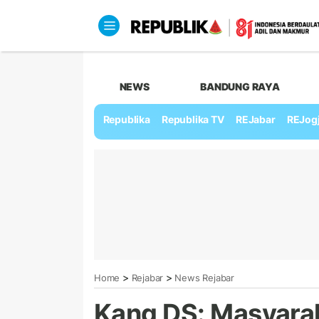
NEWS
BANDUNG RAYA
Republika
Republika TV
REJabar
REJog
>
>
Home
Rejabar
News Rejabar
Kang DS: Masyarak