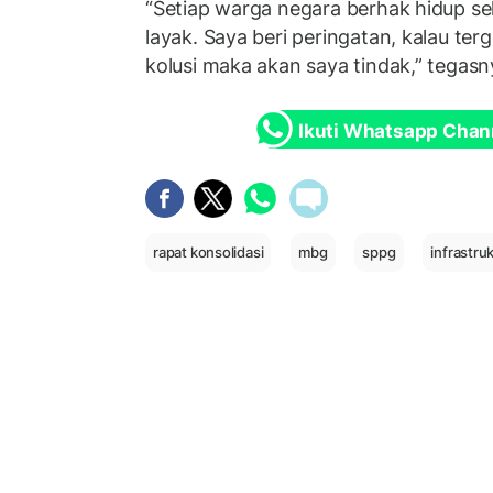
“Setiap warga negara berhak hidup s
layak. Saya beri peringatan, kalau te
kolusi maka akan saya tindak,” tegasn
Ikuti Whatsapp Chan
rapat konsolidasi
mbg
sppg
infrastru