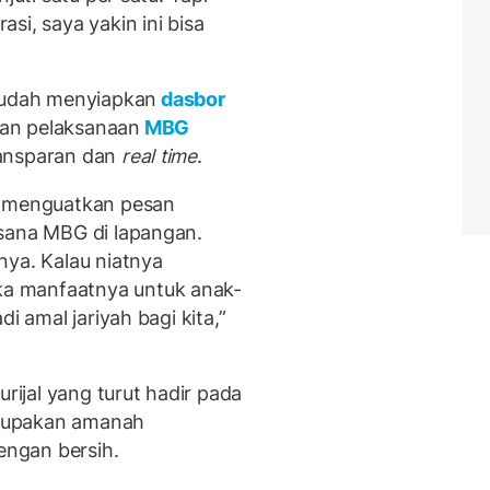
si, saya yakin ini bisa
udah menyiapkan
dasbor
an pelaksanaan
MBG
ransparan dan
real time
.
t menguatkan pesan
ksana MBG di lapangan.
nya. Kalau niatnya
a manfaatnya untuk anak-
i amal jariyah bagi kita,”
ijal yang turut hadir pada
rupakan amanah
dengan bersih.