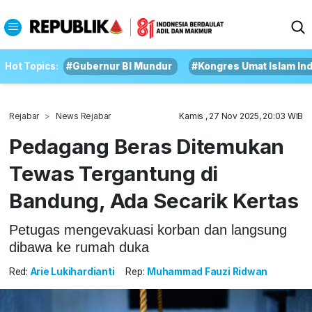
Hot Topics:
#Gubernur BI Mundur
#Kongres Umat Islam In
Rejabar
News Rejabar
Kamis , 27 Nov 2025, 20:03 WIB
Pedagang Beras Ditemukan
Tewas Tergantung di
Bandung, Ada Secarik Kertas
Petugas mengevakuasi korban dan langsung
dibawa ke rumah duka
Red:
Arie Lukihardianti
Rep:
Muhammad Fauzi Ridwan