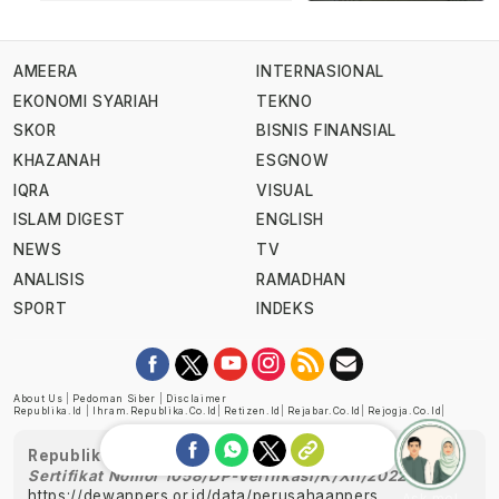
AMEERA
INTERNASIONAL
EKONOMI SYARIAH
TEKNO
SKOR
BISNIS FINANSIAL
KHAZANAH
ESGNOW
IQRA
VISUAL
ISLAM DIGEST
ENGLISH
NEWS
TV
ANALISIS
RAMADHAN
SPORT
INDEKS
About Us
|
Pedoman Siber
|
Disclaimer
Republika.id
|
Ihram.republika.co.id
|
Retizen.id
|
Rejabar.co.id
|
Rejogja.co.id
|
Republika telah diverifikasi oleh Dewan Pers
Sertifikat Nomor 1058/DP-Verifikasi/K/XII/2022
https://dewanpers.or.id/data/perusahaanpers
Ask me!