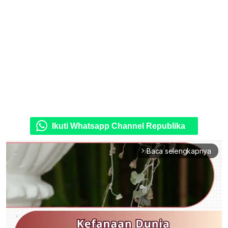
Ikuti Whatsapp Channel Republika
Baca selengkapnya
arrow_forward_ios