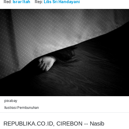
Red:
Israr Itah
Rep:
Lilis Sri Handayani
pixabay
Ilustrasi Pembunuhan
REPUBLIKA.CO.ID, CIREBON -- Nasib