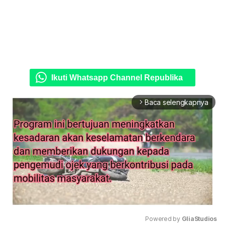
Ikuti Whatsapp Channel Republika
Baca selengkapnya
arrow_forward_ios
Powered by 
GliaStudios