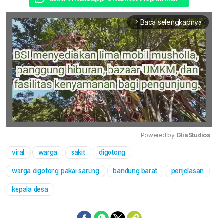
Baca selengkapnya
arrow_forward_ios
Powered by 
GliaStudios
viral
warga
sakit
digotong
Mute
warga digotong pakai sarung
bandung barat
penjelasan
kepala desa