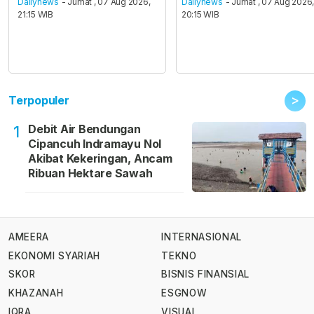
Dailynews
- Jumat , 07 Aug 2026,
Dailynews
- Jumat , 07 Aug 2026
21:15 WIB
20:15 WIB
>
Terpopuler
Debit Air Bendungan
1
Cipancuh Indramayu Nol
Akibat Kekeringan, Ancam
Ribuan Hektare Sawah
AMEERA
INTERNASIONAL
EKONOMI SYARIAH
TEKNO
SKOR
BISNIS FINANSIAL
KHAZANAH
ESGNOW
IQRA
VISUAL