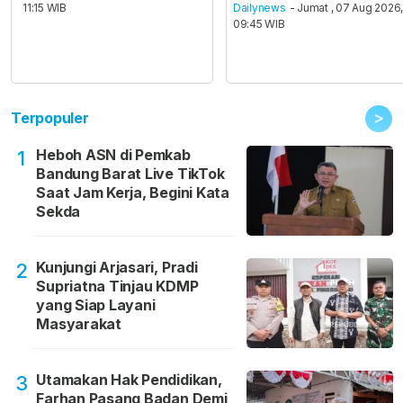
11:15 WIB
Dailynews
- Jumat , 07 Aug 2026
09:45 WIB
>
Terpopuler
Heboh ASN di Pemkab
1
Bandung Barat Live TikTok
Saat Jam Kerja, Begini Kata
Sekda
Kunjungi Arjasari, Pradi
2
Supriatna Tinjau KDMP
yang Siap Layani
Masyarakat
Utamakan Hak Pendidikan,
3
Farhan Pasang Badan Demi