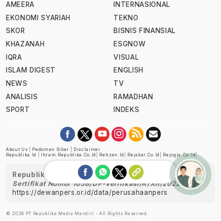
AMEERA
INTERNASIONAL
EKONOMI SYARIAH
TEKNO
SKOR
BISNIS FINANSIAL
KHAZANAH
ESGNOW
IQRA
VISUAL
ISLAM DIGEST
ENGLISH
NEWS
TV
ANALISIS
RAMADHAN
SPORT
INDEKS
About Us
|
Pedoman Siber
|
Disclaimer
Republika.id
|
Ihram.republika.co.id
|
Retizen.id
|
Rejabar.co.id
|
Rejogja.co.id
|
Republika telah diverifikasi oleh Dewan Pers
Sertifikat Nomor 1058/DP-Verifikasi/K/XII/2022
https://dewanpers.or.id/data/perusahaanpers
Ask me!
© 2026 PT Republika Media Mandiri - All Rights Reserved.