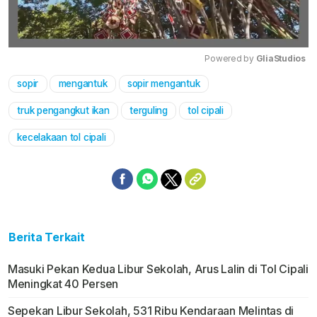
Powered by 
GliaStudios
sopir
mengantuk
sopir mengantuk
Mute
truk pengangkut ikan
terguling
tol cipali
kecelakaan tol cipali
Berita Terkait
Masuki Pekan Kedua Libur Sekolah, Arus Lalin di Tol Cipali
Meningkat 40 Persen
Sepekan Libur Sekolah, 531 Ribu Kendaraan Melintas di