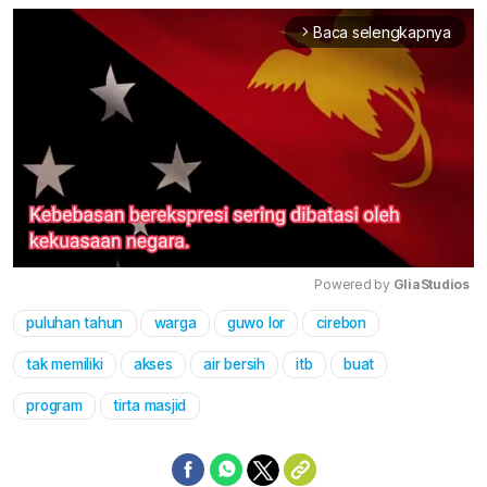
Baca selengkapnya
arrow_forward_ios
Powered by 
GliaStudios
puluhan tahun
warga
guwo lor
cirebon
Mute
tak memiliki
akses
air bersih
itb
buat
program
tirta masjid