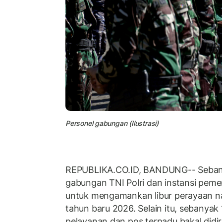
Personel gabungan (Ilustrasi)
REPUBLIKA.CO.ID, BANDUNG-- Seban
gabungan TNI Polri dan instansi pemer
untuk mengamankan libur perayaan n
tahun baru 2026. Selain itu, sebanya
pelayanan dan pos terpadu bakal did