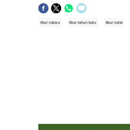
libur nataru
libur tahun baru
libur natal