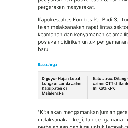
pergerakan masyarakat.
Kapolrestabes Kombes Pol Budi Sart
telah melaksanakan rapat lintas sekto
keamanan dan kenyamanan selama lib
pos akan didirikan untuk pengamanan
baru.
Baca Juga
Diguyur Hujan Lebat,
Satu Jaksa Ditang
Longsor Landa Jalan
dalam OTT di Bant
Kabupaten di
Ini Kata KPK
Majalengka
"Kita akan mengamankan jumlah gerej
melaksanakan kegiatan pengamanan d
perbelanjaan dan juga untuk tempat-