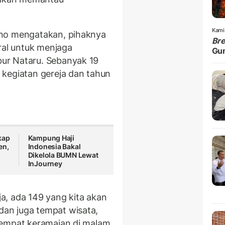
Kami
ono mengatakan, pihaknya
Br
ral untuk menjaga
Gu
ur Nataru. Sebanyak 19
 kegiatan gereja dan tahun
kap
Kampung Haji
en,
Indonesia Bakal
Dikelola BUMN Lewat
InJourney
a, ada 149 yang kita akan
an juga tempat wisata,
tempat keramaian di malam