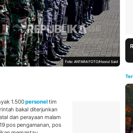
Foto: ANTARA FOTO/Hasrul Said
Ter
yak 1.500
personel
tim
intah bakal diterjunkan
atal dan perayaan malam
k 19 pos pengamanan, pos
irikan memantau