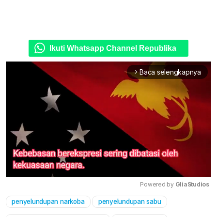
Ikuti Whatsapp Channel Republika
Baca selengkapnya
arrow_forward_ios
Powered by 
GliaStudios
penyelundupan narkoba
penyelundupan sabu
Mute