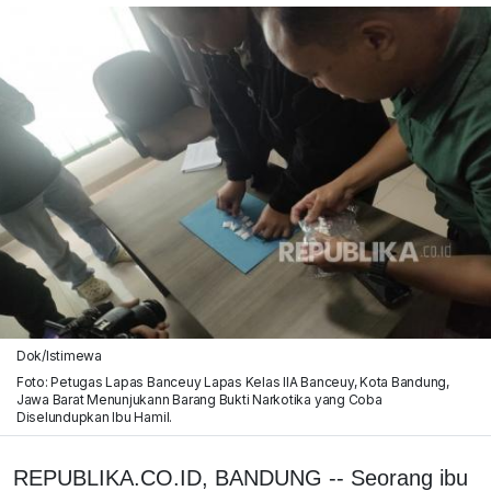
Dok/Istimewa
Foto: Petugas Lapas Banceuy Lapas Kelas IIA Banceuy, Kota Bandung,
Jawa Barat Menunjukann Barang Bukti Narkotika yang Coba
Diselundupkan Ibu Hamil.
REPUBLIKA.CO.ID, BANDUNG -- Seorang ibu