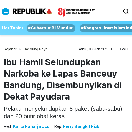
Hot Topics:
#Gubernur BI Mundur
#Kongres Umat Islam In
Rejabar
Bandung Raya
Rabu , 07 Jan 2026, 00:50 WIB
Ibu Hamil Selundupkan
Narkoba ke Lapas Banceuy
Bandung, Disembunyikan di
Dekat Payudara
Pelaku menyelundupkan 8 paket (sabu-sabu)
dan 20 butir obat keras.
Red:
Karta Raharja Ucu
Rep:
Ferry Bangkit Rizki