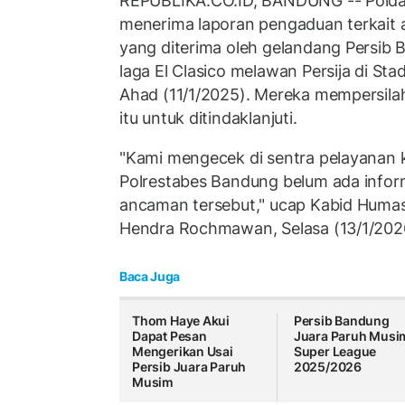
REPUBLIKA.CO.ID, BANDUNG -- Polda
menerima laporan pengaduan terkai
yang diterima oleh gelandang Persib
laga El Clasico melawan Persija di St
Ahad (11/1/2025). Mereka mempersila
itu untuk ditindaklanjuti.
"Kami mengecek di sentra pelayanan 
Polrestabes Bandung belum ada infor
ancaman tersebut," ucap Kabid Huma
Hendra Rochmawan, Selasa (13/1/202
Baca Juga
Thom Haye Akui
Persib Bandung
Dapat Pesan
Juara Paruh Musi
Mengerikan Usai
Super League
Persib Juara Paruh
2025/2026
Musim