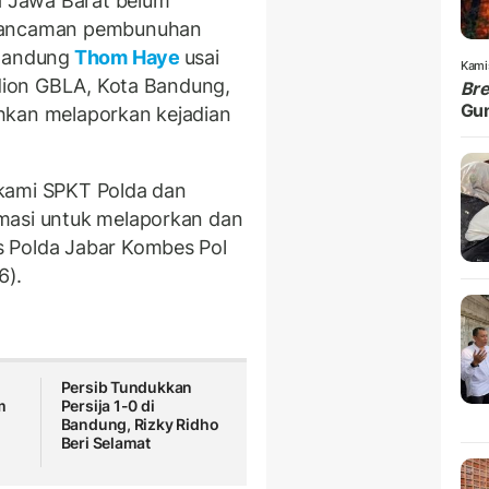
 Jawa Barat belum
t ancaman pembunuhan
 Bandung
Thom Haye
usai
Kami
adion GBLA, Kota Bandung,
Br
Gu
hkan melaporkan kejadian
kami SPKT Polda dan
masi untuk melaporkan dan
s Polda Jabar Kombes Pol
6).
Persib Tundukkan
m
Persija 1-0 di
Bandung, Rizky Ridho
Beri Selamat