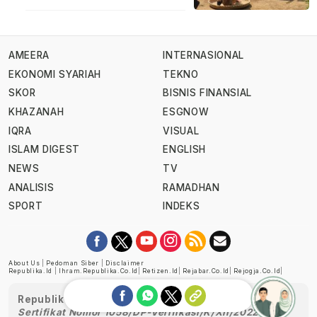
AMEERA
INTERNASIONAL
EKONOMI SYARIAH
TEKNO
SKOR
BISNIS FINANSIAL
KHAZANAH
ESGNOW
IQRA
VISUAL
ISLAM DIGEST
ENGLISH
NEWS
TV
ANALISIS
RAMADHAN
SPORT
INDEKS
About Us
|
Pedoman Siber
|
Disclaimer
Republika.id
|
Ihram.republika.co.id
|
Retizen.id
|
Rejabar.co.id
|
Rejogja.co.id
|
Republika telah diverifikasi oleh Dewan Pers
Sertifikat Nomor 1058/DP-Verifikasi/K/XII/2022