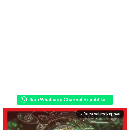
Ikuti Whatsapp Channel Republika
Baca selengkapnya
arrow_forward_ios