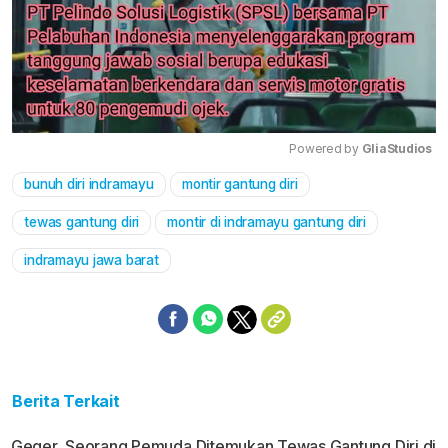
Powered by 
GliaStudios
bunuh diri indramayu
montir gantung diri
Mute
tewas gantung diri
montir di indramayu gantung diri
indramayu jawa barat
Berita Terkait
Geger, Seorang Pemuda Ditemukan Tewas Gantung Diri di