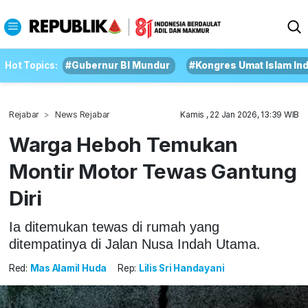
Hot Topics:
#Gubernur BI Mundur
#Kongres Umat Islam In
Rejabar
News Rejabar
Kamis , 22 Jan 2026, 13:39 WIB
Warga Heboh Temukan
Montir Motor Tewas Gantung
Diri
Ia ditemukan tewas di rumah yang
ditempatinya di Jalan Nusa Indah Utama.
Red:
Mas Alamil Huda
Rep:
Lilis Sri Handayani