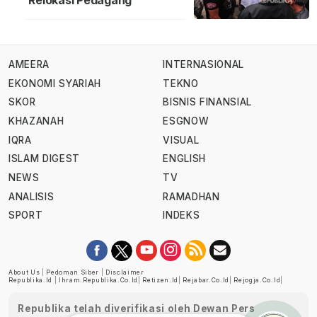
Relokasi Pedagang
AMEERA
INTERNASIONAL
EKONOMI SYARIAH
TEKNO
SKOR
BISNIS FINANSIAL
KHAZANAH
ESGNOW
IQRA
VISUAL
ISLAM DIGEST
ENGLISH
NEWS
TV
ANALISIS
RAMADHAN
SPORT
INDEKS
About Us
|
Pedoman Siber
|
Disclaimer
Republika.id
|
Ihram.republika.co.id
|
Retizen.id
|
Rejabar.co.id
|
Rejogja.co.id
|
Republika telah diverifikasi oleh Dewan Pers