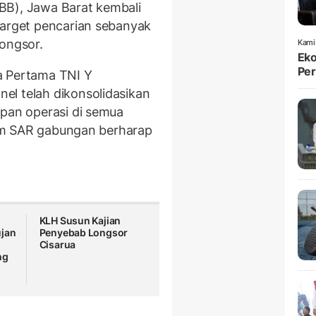
BB), Jawa Barat kembali
Target pencarian sebanyak
longsor.
Kami
Eko
Per
a Pertama TNI Y
el telah dikonsolidasikan
apan operasi di semua
 Tim SAR gabungan berharap
KLH Susun Kajian
ujan
Penyebab Longsor
Cisarua
ng