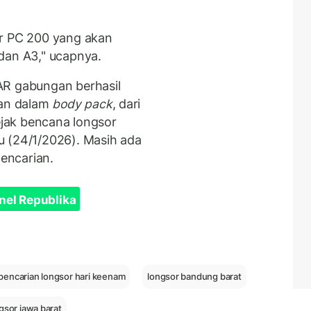
or PC 200 yang akan
dan A3," ucapnya.
AR gabungan berhasil
an dalam
body pack
, dari
sejak bencana longsor
u (24/1/2026). Masih ada
pencarian.
nel Republika
pencarian longsor hari keenam
longsor bandung barat
gsor jawa barat