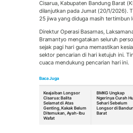
Cisarua, Kabupaten Bandung Barat (K
dilanjutkan pada Jumat (20/1/2026). 
25 jiwa yang diduga masih tertimbun 
Direktur Operasi Basarnas, Laksaman
Bramantyo mengatakan seluruh person
sejak pagi hari guna memastikan kesi
sektor pencarian di hari ketujuh ini.
cuaca mendukung pencarian hari ini.
Baca Juga
Keajaiban Longsor
BMKG Ungkap
Cisarua: Balita
Ngerinya Curah H
Selamat di Atas
Sehari Sebelum
Genting, Kakak Belum
Longsor di Bandu
Ditemukan, Ayah-Ibu
Barat
Wafat