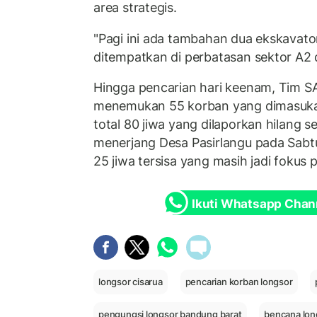
area strategis.
"Pagi ini ada tambahan dua ekskavat
ditempatkan di perbatasan sektor A2 
Hingga pencarian hari keenam, Tim S
menemukan 55 korban yang dimasuk
total 80 jiwa yang dilaporkan hilang 
menerjang Desa Pasirlangu pada Sabt
25 jiwa tersisa yang masih jadi fokus 
Ikuti Whatsapp Chan
longsor cisarua
pencarian korban longsor
pengungsi longsor bandung barat
bencana lon