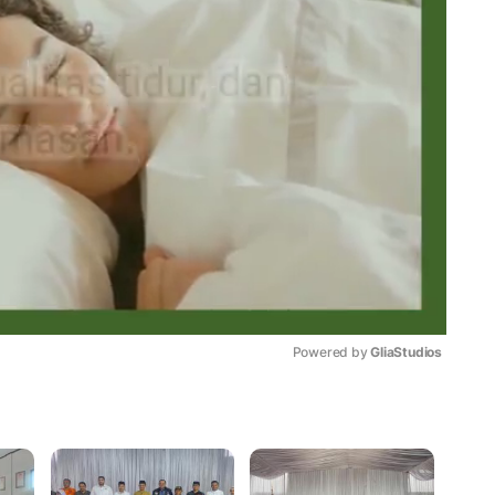
Powered by 
GliaStudios
Mute