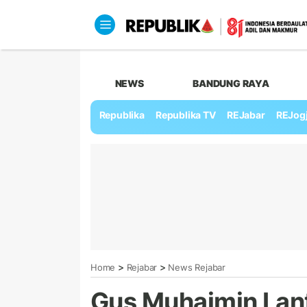
NEWS
BANDUNG RAYA
Republika
Republika TV
REJabar
REJog
>
>
Home
Rejabar
News Rejabar
Gus Muhaimin Lan