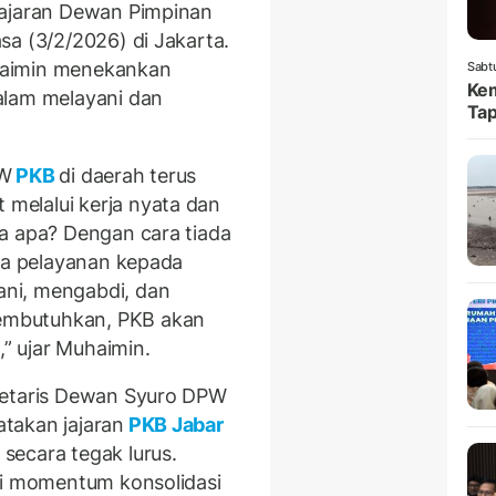
jajaran Dewan Pimpinan
sa (3/2/2026) di Jakarta.
haimin menekankan
Sabt
Kem
alam melayani dan
Tap
PW
PKB
di daerah terus
melalui kerja nyata dan
a apa? Dengan cara tiada
npa pelayanan kepada
ni, mengabdi, dan
embutuhkan, PKB akan
,” ujar Muhaimin.
retaris Dewan Syuro DPW
takan jajaran
PKB Jabar
secara tegak lurus.
di momentum konsolidasi