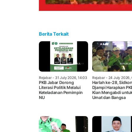
Berita Terkait
Rejabar
- 31 July 2026, 14:03
Rejabar
- 24 July 2026,
PKB Jabar Dorong
Harlah ke-28, Sidko
Literasi Politik Melalui
Djampi Harapkan PK
Keteladanan Pemimpin
Kian Mengabdi untu
NU
Umat dan Bangsa