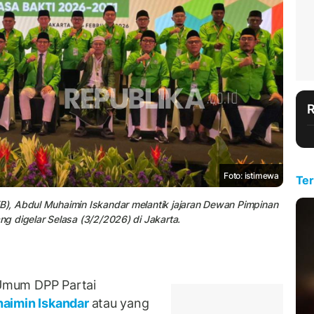
Foto: istimewa
Ter
), Abdul Muhaimin Iskandar melantik jajaran Dewan Pimpinan
g digelar Selasa (3/2/2026) di Jakarta.
Umum DPP Partai
aimin Iskandar
atau yang