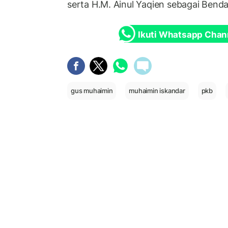
serta H.M. Ainul Yaqien sebagai Ben
Ikuti Whatsapp Chan
gus muhaimin
muhaimin iskandar
pkb