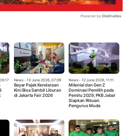
Powered by 
GliaStudios
Mute
 09:17
News
- 13 June 2026, 07:09
News
- 12 June 2026, 11:11
n
Bayar Pajak Kendaraan
Milenial dan Gen Z
B
Kini Bisa Sambil Liburan
Dominasi Pemilih pada
k
di Jakarta Fair 2026
Pemilu 2029, PKB Jabar
Siapkan Ribuan
Pengurus Muda