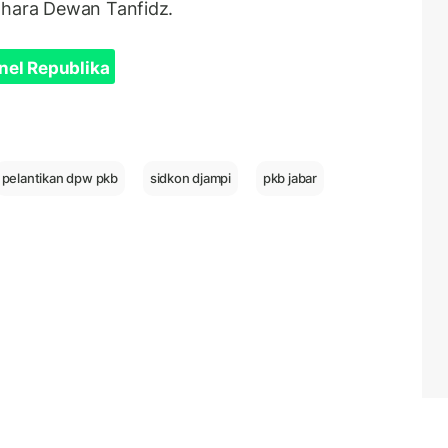
dahara Dewan Tanfidz.
nel Republika
pelantikan dpw pkb
sidkon djampi
pkb jabar