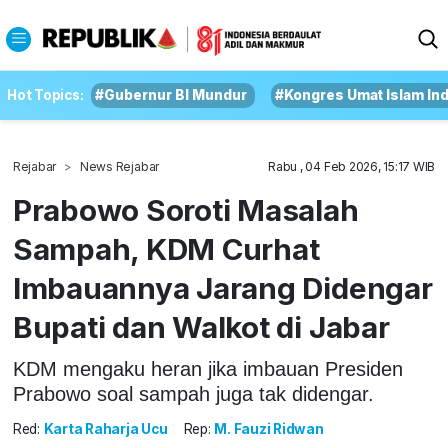
Hot Topics:
#Gubernur BI Mundur
#Kongres Umat Islam In
Rejabar
News Rejabar
Rabu , 04 Feb 2026, 15:17 WIB
Prabowo Soroti Masalah
Sampah, KDM Curhat
Imbauannya Jarang Didengar
Bupati dan Walkot di Jabar
KDM mengaku heran jika imbauan Presiden
Prabowo soal sampah juga tak didengar.
Red:
Karta Raharja Ucu
Rep:
M. Fauzi Ridwan