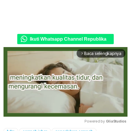
Ikuti Whatsapp Channel Republika
Baca selengkapnya
arrow_forward_ios
Powered by 
GliaStudios