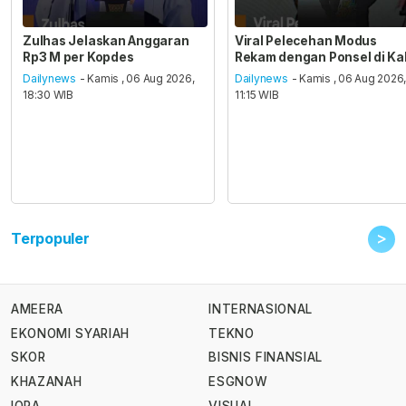
Zulhas Jelaskan Anggaran
Viral Pelecehan Modus
Rp3 M per Kopdes
Rekam dengan Ponsel di Ka
Dailynews
- Kamis , 06 Aug 2026,
Dailynews
- Kamis , 06 Aug 2026
18:30 WIB
11:15 WIB
>
Terpopuler
AMEERA
INTERNASIONAL
EKONOMI SYARIAH
TEKNO
SKOR
BISNIS FINANSIAL
KHAZANAH
ESGNOW
IQRA
VISUAL