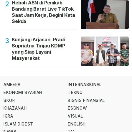
Heboh ASN di Pemkab
2
Bandung Barat Live TikTok
Saat Jam Kerja, Begini Kata
Sekda
Kunjungi Arjasari, Pradi
3
Supriatna Tinjau KDMP
yang Siap Layani
Masyarakat
AMEERA
INTERNASIONAL
EKONOMI SYARIAH
TEKNO
SKOR
BISNIS FINANSIAL
KHAZANAH
ESGNOW
IQRA
VISUAL
ISLAM DIGEST
ENGLISH
NEWS
TV