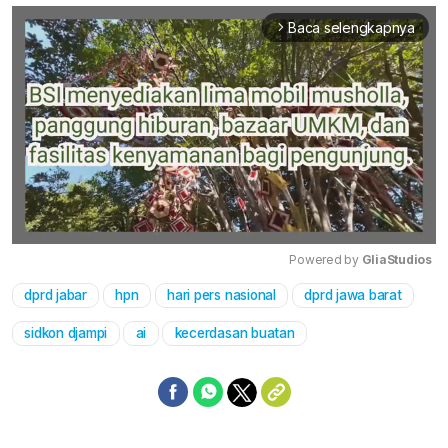
Baca selengkapnya
arrow_forward_ios
Powered by 
GliaStudios
dprd jabar
hpn
hari pers nasional
dprd jawa barat
Mute
sidkon djampi
ai
kecerdasan buatan