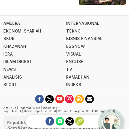
AMEERA
INTERNASIONAL
EKONOMI SYARIAH
TEKNO
SKOR
BISNIS FINANSIAL
KHAZANAH
ESGNOW
IQRA
VISUAL
ISLAM DIGEST
ENGLISH
NEWS
TV
ANALISIS
RAMADHAN
SPORT
INDEKS
About Us
|
Pedoman Siber
|
Disclaimer
Republika.id
|
Ihram.republika.co.id
|
Retizen.id
|
Rejabar.co.id
|
Rejogja.co.id
|
Republika telah diverifikasi oleh Dewan Pers
Sertifikat Nomor 1058/DP-Verifikasi/K/XII/2022