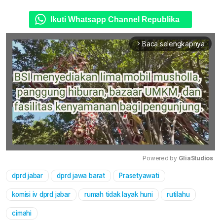
Ikuti Whatsapp Channel Republika
Baca selengkapnya
arrow_forward_ios
Powered by 
GliaStudios
dprd jabar
dprd jawa barat
Prasetyawati
Mute
komisi iv dprd jabar
rumah tidak layak huni
rutilahu
cimahi