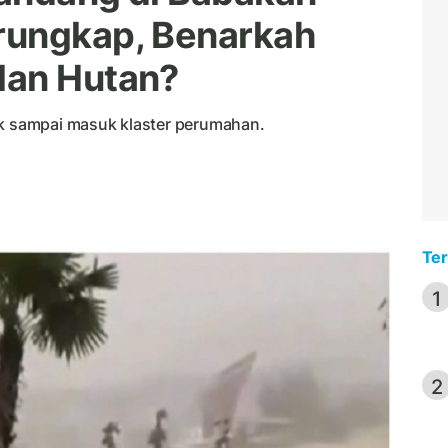
rungkap, Benarkah
lan Hutan?
ak sampai masuk klaster perumahan.
Ter
1
2