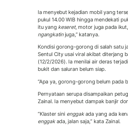
Ia menyebut kejadian mobil yang terser
pukul 14.00 WIB hingga mendekati puk
itu yang
keseret
, motor juga pada ikut
ngangkatin
juga,” katanya.
Kondisi gorong-gorong di salah satu 
Sentul City usai viral akibat diterjang
(12/2/2026). Ia menilai air deras terjad
bukit dan saluran belum siap.
“Apa ya, gorong-gorong belum pada b
Pernyataan serupa disampaikan petuga
Zainal. Ia menyebut dampak banjir domi
“Klaster sini
enggak
ada yang ada kena
enggak
ada, jalan saja,” kata Zainal.