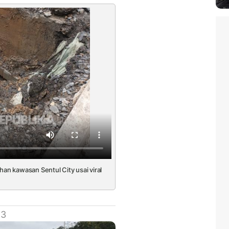
han kawasan Sentul City usai viral
 3