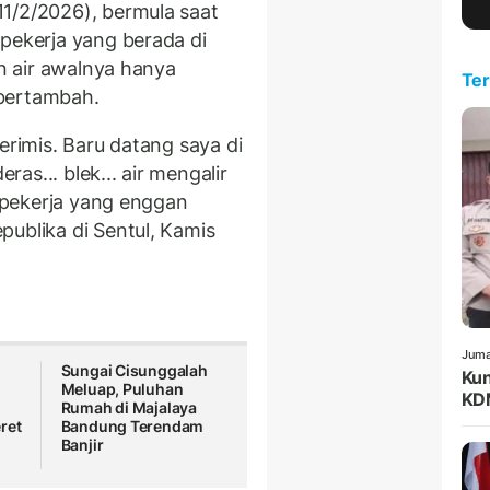
1/2/2026), bermula saat
 pekerja yang berada di
an air awalnya hanya
Ter
s bertambah.
erimis. Baru datang saya di
ras... blek... air mengalir
a pekerja yang enggan
ublika di Sentul, Kamis
Juma
Sungai Cisunggalah
Kun
Meluap, Puluhan
KDM
Rumah di Majalaya
ret
Bandung Terendam
Banjir