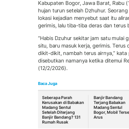
Kabupaten Bogor, Jawa Barat, Rabu (1
hujan turun setelah Dzhuhur. Seorang
lokasi kejadian menyebut saat itu alir
gerimis, lalu tiba-tiba deras dan teru
“Habis Dzuhur sekitar jam satu mulai g
situ, baru masuk kerja, gerimis. Terus de
dikit-dikit, nambah terus airnya,” kat
disebutkan namanya ketika ditemui Rep
(12/2/2026).
Baca Juga
Seberapa Parah
Banjir Bandang
Kerusakan di Babakan
Terjang Babakan
Madang Sentul
Madang Sentul
Setelah Diterjang
Bogor, Mobil Terse
Banjir Bandang? 131
Arus
Rumah Rusak