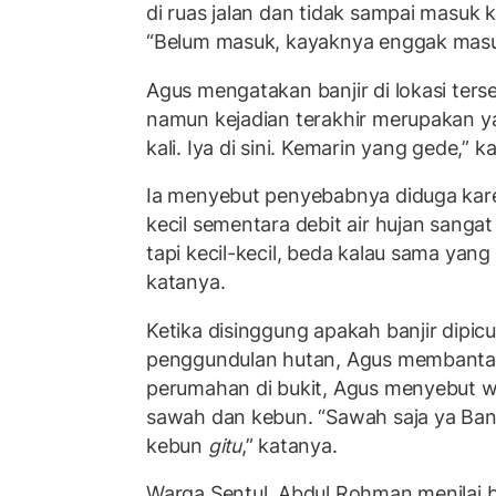
di ruas jalan dan tidak sampai masuk 
“Belum masuk, kayaknya enggak masuk 
Agus mengatakan banjir di lokasi terse
namun kejadian terakhir merupakan y
kali. Iya di sini. Kemarin yang gede,” k
Ia menyebut penyebabnya diduga kare
kecil sementara debit air hujan sangat
tapi kecil-kecil, beda kalau sama yan
katanya.
Ketika disinggung apakah banjir dipic
penggundulan hutan, Agus membanta
perumahan di bukit, Agus menyebut w
sawah dan kebun. “Sawah saja ya Ba
kebun
gitu
,” katanya.
Warga Sentul, Abdul Rohman menilai b