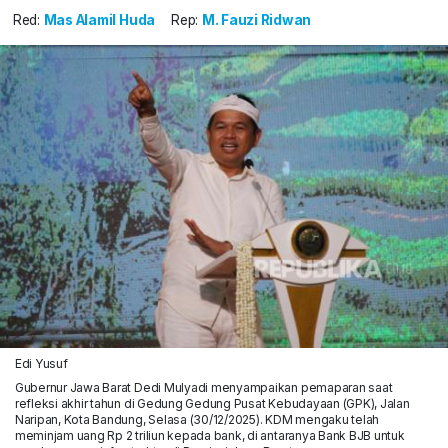
Red:
Mas Alamil Huda
Rep:
M. Fauzi Ridwan
Edi Yusuf
Gubernur Jawa Barat Dedi Mulyadi menyampaikan pemaparan saat
refleksi akhir tahun di Gedung Gedung Pusat Kebudayaan (GPK), Jalan
Naripan, Kota Bandung, Selasa (30/12/2025). KDM mengaku telah
meminjam uang Rp 2 triliun kepada bank, di antaranya Bank BJB untuk