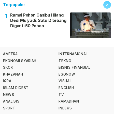
>
Terpopuler
Ramai Pohon Gasibu Hilang,
1
Dedi Mulyadi: Satu Ditebang
Diganti 50 Pohon
AMEERA
INTERNASIONAL
EKONOMI SYARIAH
TEKNO
SKOR
BISNIS FINANSIAL
KHAZANAH
ESGNOW
IQRA
VISUAL
ISLAM DIGEST
ENGLISH
NEWS
TV
ANALISIS
RAMADHAN
SPORT
INDEKS