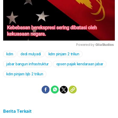
Powered by 
GliaStudios
kdm
dedi mulyadi
kdm pinjam 2 triliun
Mute
jabar bangun infrastruktur
opsen pajak kendaraan jabar
kdm pinjam bjb 2 triliun
Berita Terkait