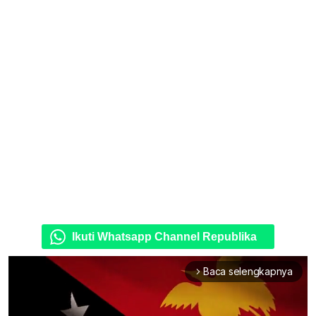
Ikuti Whatsapp Channel Republika
Baca selengkapnya
arrow_forward_ios