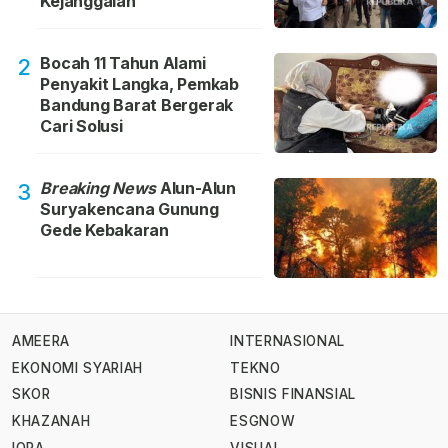
Kejanggalan
Bocah 11 Tahun Alami
2
Penyakit Langka, Pemkab
Bandung Barat Bergerak
Cari Solusi
Breaking News
Alun-Alun
3
Suryakencana Gunung
Gede Kebakaran
AMEERA
INTERNASIONAL
EKONOMI SYARIAH
TEKNO
SKOR
BISNIS FINANSIAL
KHAZANAH
ESGNOW
IQRA
VISUAL