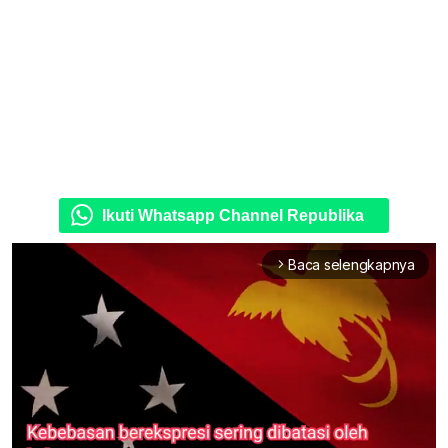
Ikuti Whatsapp Channel Republika
Baca selengkapnya
arrow_forward_ios