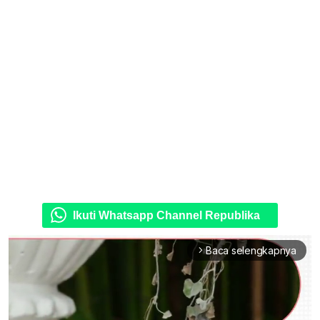
Ikuti Whatsapp Channel Republika
Baca selengkapnya
arrow_forward_ios