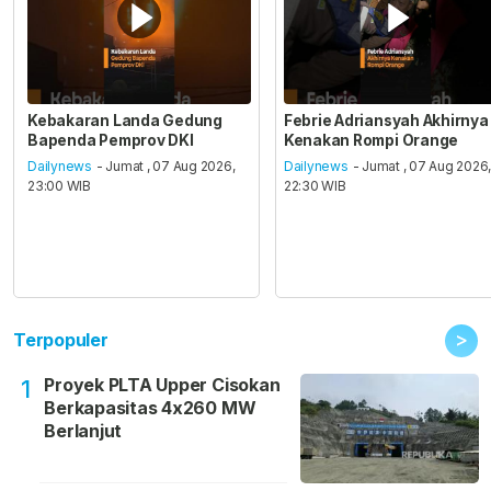
Kebakaran Landa Gedung
Febrie Adriansyah Akhirnya
Bapenda Pemprov DKI
Kenakan Rompi Orange
Dailynews
- Jumat , 07 Aug 2026,
Dailynews
- Jumat , 07 Aug 2026
23:00 WIB
22:30 WIB
>
Terpopuler
Proyek PLTA Upper Cisokan
1
Berkapasitas 4x260 MW
Berlanjut