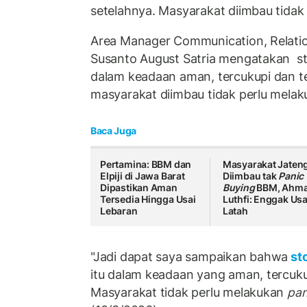
setelahnya. Masyarakat diimbau tida
Area Manager Communication, Relati
Susanto August Satria mengatakan st
dalam keadaan aman, tercukupi dan ter
masyarakat diimbau tidak perlu mela
Baca Juga
Pertamina: BBM dan
Masyarakat Jaten
Elpiji di Jawa Barat
Diimbau tak
Panic
Dipastikan Aman
Buying
BBM, Ahm
Tersedia Hingga Usai
Luthfi: Enggak Us
Lebaran
Latah
"Jadi dapat saya sampaikan bahwa
st
itu dalam keadaan yang aman, tercuku
Masyarakat tidak perlu melakukan
pan