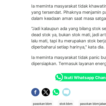
Ia meminta masyarakat tidak khawati
yang tersendat. Pihaknya menjamin p
dalam keadaan aman saat masa satga
"Jadi kalaupun ada yang bilang stok se
dead stok ya, bukan stok mati, jadi a
lalu mati, tapi itu merupakan stok ber
diperbaharui setiap harinya," kata dia.
Ia meminta masyarakat tidak panic bu
dipersiapkan. Termasuk layanan energi
Ikuti Whatsapp Chan
pasokan bbm
stok bbm
pasokan bbm jaba