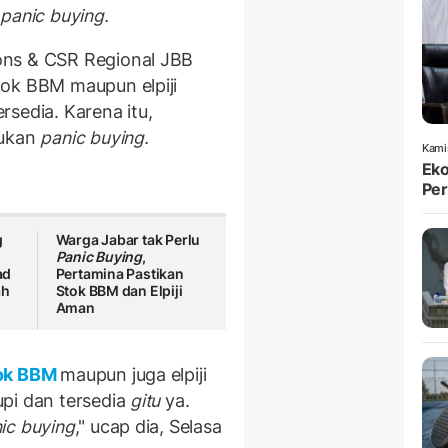
k
panic buying.
ons & CSR Regional JBB
ok BBM maupun elpiji
sedia. Karena itu,
kukan
panic buying.
Kami
Eko
Per
g
Warga Jabar tak Perlu
Panic Buying
,
ad
Pertamina Pastikan
ah
Stok BBM dan Elpiji
Aman
ok BBM
maupun juga elpiji
pi dan tersedia
gitu
ya.
ic buying
," ucap dia, Selasa