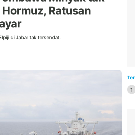
t Hormuz, Ratusan
layar
iji di Jabar tak tersendat.
Ter
1